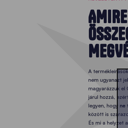
AMIRE
ÖSSZE
MEGVÉ
A termékleíráso
nem ugyanazt jel
magyarázzuk el
járul hozzá, ezér
legyen, hogy
ne 
között is száraz
És mi a helyzet 