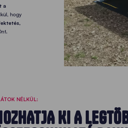
t a
lkül, hogy
fektetés,
Önt.
ÁTOK NÉLKÜL:
OZHATJA KI A LEGTÖ