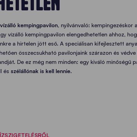
HETETLEN
vízálló kempingpavilon
, nyilvánvaló: kempingezéskor a
 Egy vízálló kempingpavilon elengedhetetlen ahhoz, ho
nkre a hirtelen jött eső. A speciálisan kifejlesztett an
etően összecsukható pavilonjaink szárazon és védve t
andját. De ez még nem minden: egy kiváló minőségű p
ll
és
szélállónak is kell lennie
.
VÍZSZIGETELÉSRŐL