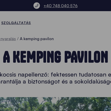
+40 748 040 576
SZOLGÁLTATÁS
 nyaralás
A kemping pavilon
A KEMPING PAVILON
kókocsis napellenző: fektessen tudatosan 
rantálja a biztonságot és a sokoldalúság