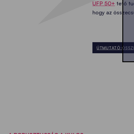
UFP 50+
tető tu
hogy az összecsu
ÚTMUTATÓ ÖSSZ