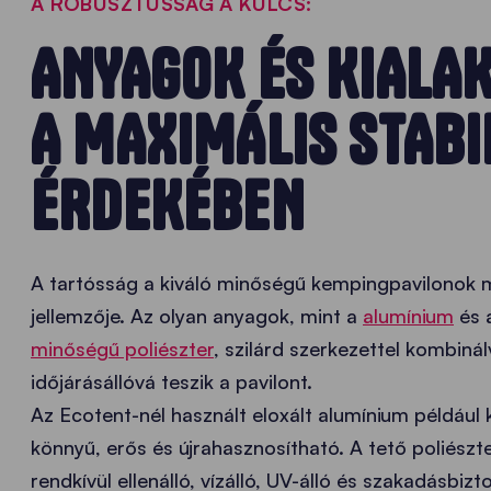
A ROBUSZTUSSÁG A KULCS:
ANYAGOK ÉS KIALAK
A MAXIMÁLIS STABI
ÉRDEKÉBEN
A tartósság a kiváló minőségű kempingpavilonok 
jellemzője. Az olyan anyagok, mint a
alumínium
és 
minőségű poliészter
, szilárd szerkezettel kombinál
időjárásállóvá teszik a pavilont.
Az Ecotent-nél használt eloxált alumínium például k
könnyű, erős és újrahasznosítható. A tető poliészt
rendkívül ellenálló, vízálló, UV-álló és szakadásbizt