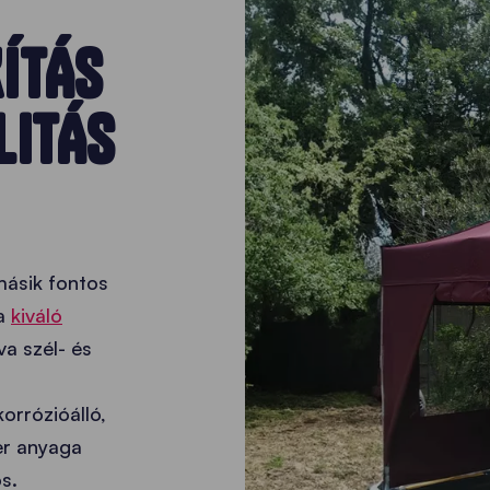
ÍTÁS
LITÁS
másik fontos
a
kiváló
va szél- és
orrózióálló,
er anyaga
os.