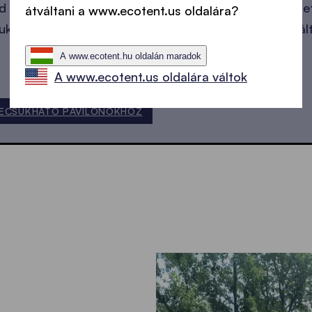
d igazán megvédeni a napsugaraktól, minden részletet
átváltani a www.ecotent.us oldalára?
kható pavilon szélállóság szempontjából is bevizsgált
A www.ecotent.hu oldalán maradok
A www.ecotent.us oldalára váltok
ECSUKHATÓ PAVILONOKHOZ