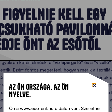
 FIGYELNIE KELL EGY
CSUKHATÓ PAVILONNÁ
DJE ÖNT AZ ESŐTŐL
k gyakran kétértelműek, a
"vízlepergető"
és a
"vízálló"
entik. Ezért fontos megérteni, hogyan mérik a textíliá
 Önnek
ebben a cikkben
. Az összecsukható pavilonok
t vásárláskor arra is ügyeljen, hogy a
varratok
tömített
AZ ÖN ORSZÁGA. AZ ÖN
tudjon összegyűlni a víz
. Mindezek biztosítják, hogy a
NYELVE.
on maradjon, és a kempingezés során többé nem kell 
az UV-védelemmel és a szélállósággal? Itt is érdemes
Ön a www.ecotent.hu oldalon van. Szeretne