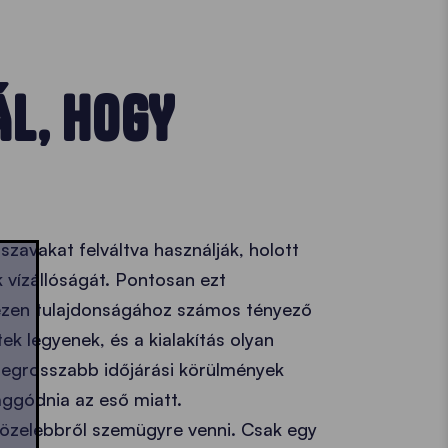
L, HOGY
szavakat felváltva használják, holott
k vízállóságát. Pontosan ezt
 ezen tulajdonságához számos tényező
ek legyenek, és a kialakítás olyan
 legrosszabb időjárási körülmények
aggódnia az eső miatt.
 közelebbről szemügyre venni. Csak egy