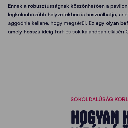
Ennek a robusztusságnak köszönhetően a pavilon
legkülönbözőbb helyzetekben is használhatja,
ané
aggódnia kellene, hogy megsérül. Ez
egy olyan be
amely hosszú ideig tart
és sok kalandban elkíséri 
SOKOLDALÚSÁG KORL
HOGYAN H