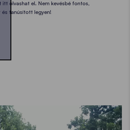
 itt olvashat el. Nem kevésbé fontos,
 és tanúsított legyen!