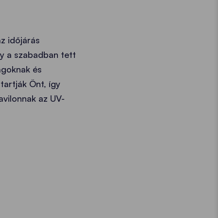
z időjárás
gy a szabadban tett
yagoknak és
artják Önt, így
avilonnak az UV-