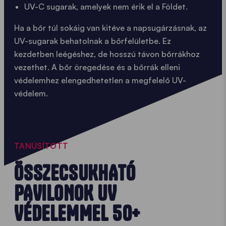
UV-C sugarak, amelyek nem érik el a Földet.
Ha a bőr túl sokáig van kitéve a napsugárzásnak, az
UV-sugarak behatolnak a bőrfelületbe. Ez
kezdetben leégéshez, de hosszú távon bőrrákhoz
vezethet. A bőr öregedése és a bőrrák elleni
védelemhez elengedhetetlen a megfelelő UV-
védelem.
TANÚSÍTOTT
ÖSSZECSUKHATÓ
PAVILONOK UV
VÉDELEMMEL 50+