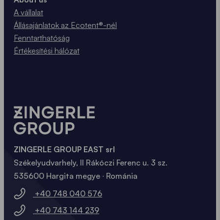
A vállalat
Állásajánlatok az Ecotent®-nél
Fenntarthatóság
Értékesítési hálózat
ZINGERLE GROUP EAST srl
Székelyudvarhely, II Rákóczi Ferenc u. 3 sz.
535600 Hargita megye ∙ Románia
+40 748 040 576
+40 743 144 239