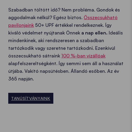
Szabadban töltött idő? Nem probléma. Gondok és
aggodalmak nélkül? Egész biztos.
Összecsukható
pavilonjaink
50+ UPF értékkel rendelkeznek. Így
kiváló védelmet nyújtanak Önnek
a nap ellen.
Ideális
mindenkinek, aki rendszeresen a szabadban
tartózkodik vagy szeretne tartózkodni. Ezenkívül
összecsukható sátraink
100 %-ban vízállóak
alapfelszereltségként. Így semmi sem áll a használat
útjába. Vakító napsütésben. Állandó esőben. Az év
365 napján.
TANÚSÍTVÁNYAINK