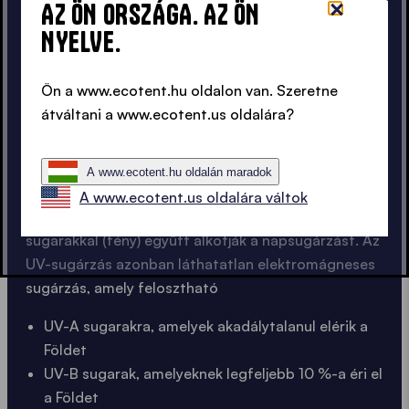
AZ ÖN ORSZÁGA. AZ ÖN
NYELVE.
RÖVIDEN ELMAGYARÁZVA
MIK IS VALÓJÁBAN AZ UV-
Ön a www.ecotent.hu oldalon van. Szeretne
átváltani a www.ecotent.us oldalára?
SUGARAK?
A www.ecotent.hu oldalán maradok
Az ultraibolya sugarak, röviden UV-sugarak, a hőt
A www.ecotent.us oldalára váltok
adó infravörös sugarakkal (IR) és a látható
sugarakkal (fény) együtt alkotják a napsugárzást. Az
UV-sugárzás azonban láthatatlan elektromágneses
sugárzás, amely felosztható
UV-A sugarakra, amelyek akadálytalanul elérik a
Földet
UV-B sugarak, amelyeknek legfeljebb 10 %-a éri el
a Földet