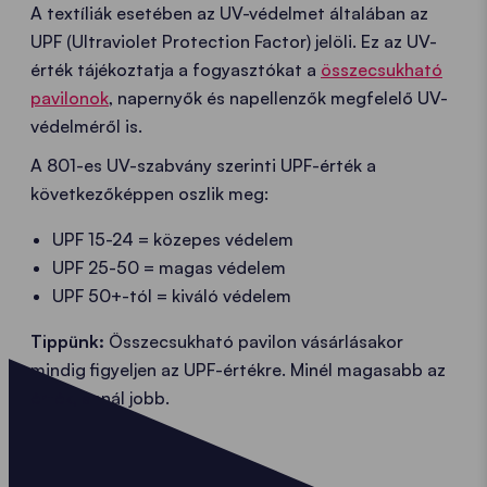
A textíliák esetében az UV-védelmet általában az
UPF (Ultraviolet Protection Factor) jelöli. Ez az UV-
érték tájékoztatja a fogyasztókat a
összecsukható
pavilonok
, napernyők és napellenzők megfelelő UV-
védelméről is.
A 801-es UV-szabvány szerinti UPF-érték a
következőképpen oszlik meg:
UPF 15-24 = közepes védelem
UPF 25-50 = magas védelem
UPF 50+-tól = kiváló védelem
Tippünk:
Összecsukható pavilon vásárlásakor
mindig figyeljen az UPF-értékre. Minél magasabb az
érték, annál jobb.