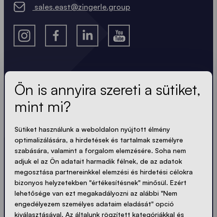
sales.east@zingerle.group
A legfrissebb hírek.
Ön is annyira szereti a sütiket,
mint mi?
Mindig naprakész. Nincs spam! Rövid, ropogós és
tömör. Akárcsak a sátraink.
Sütiket használunk a weboldalon nyújtott élmény
LOADING - LOADING - LOADING - LOADING -
optimalizálására, a hirdetések és tartalmak személyre
szabására, valamint a forgalom elemzésére. Soha nem
adjuk el az Ön adatait harmadik félnek, de az adatok
ADATVÉDELEM ELFOGADÁSA
megosztása partnereinkkel elemzési és hirdetési célokra
bizonyos helyzetekben "értékesítésnek" minősül. Ezért
lehetősége van ezt megakadályozni az alábbi "Nem
engedélyezem személyes adataim eladását" opció
kiválasztásával. Az általunk rögzített kategóriákkal és