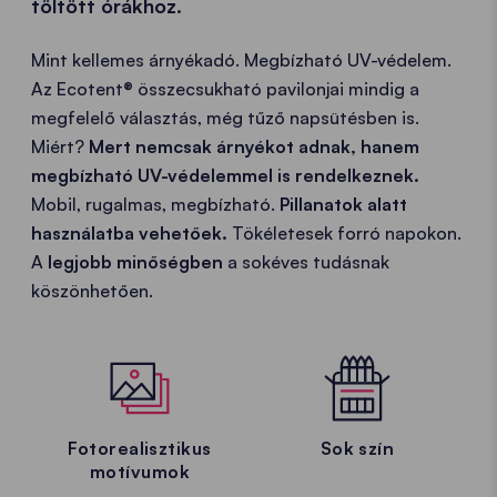
töltött órákhoz.
Mint kellemes árnyékadó. Megbízható UV-védelem.
Az Ecotent® összecsukható pavilonjai mindig a
megfelelő választás, még tűző napsütésben is.
Miért?
Mert nemcsak árnyékot adnak, hanem
megbízható UV-védelemmel is rendelkeznek.
Mobil, rugalmas, megbízható.
Pillanatok alatt
használatba vehetőek.
Tökéletesek forró napokon.
A
legjobb minőségben
a sokéves tudásnak
köszönhetően.
Fotorealisztikus
Sok szín
motívumok