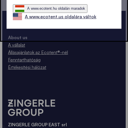
A www.ecotent.hu oldalán maradok
A www.ecotent.us oldalára váltok
About us
A vállalat
Állásajánlatok az Ecotent®-nél
Fenntarthatóság
Értékesítési hálózat
ZINGERLE GROUP EAST srl