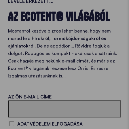
LEVELE ÉRKEZETT...
AZ ECOTENT® VILÁGÁBÓL
Mostantól kezdve biztos lehet benne, hogy nem
marad le a
hírekről, termékújdonságokról és
ajánlatokról
. De ne aggódjon... Rövidre fogjuk a
dolgot. Ropogós és kompakt - akárcsak a sátraink.
Csak hagyja meg nekünk e-mail címét, és máris az
Ecotent® világának részese lesz Ön is. És része
izgalmas utazásunknak is...
LOADING - LOADING - LOADING - LOADING -
AZ ÖN E-MAIL CÍME
ADATVÉDELEM ELFOGADÁSA