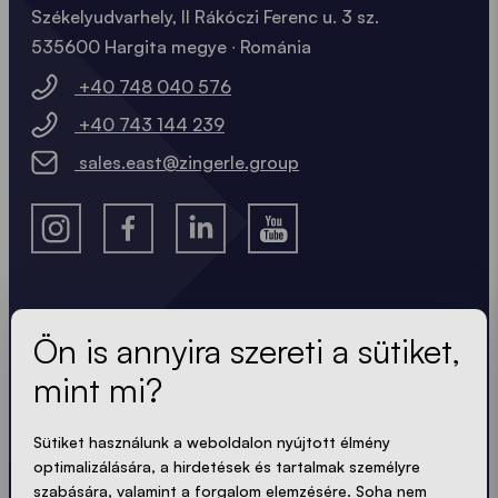
Székelyudvarhely, II Rákóczi Ferenc u. 3 sz.
535600 Hargita megye ∙ Románia
+40 748 040 576
+40 743 144 239
sales.east@zingerle.group
A legfrissebb hírek.
Ön is annyira szereti a sütiket,
mint mi?
Mindig naprakész. Nincs spam! Rövid, ropogós és
tömör. Akárcsak a sátraink.
Sütiket használunk a weboldalon nyújtott élmény
optimalizálására, a hirdetések és tartalmak személyre
szabására, valamint a forgalom elemzésére. Soha nem