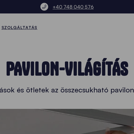
+40 748 040 576
SZOLGÁLTATÁS
PAVILON-VILÁGÍTÁS
sok és ötletek az összecsukható pavilon