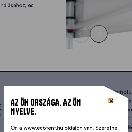
inálásához, és
 TÖBB •
A
minimalista kivitelezéssel,
egyszerű, letisztu
AZ ÖN ORSZÁGA. AZ ÖN
rendelkező LED-es világításaink a klasszikus s
NYELVE.
emlékeztetnek, amely a funkcionalitást harmó
egyszerűséggel ötvözi. Így az Ön összecsukha
kiegyensúlyozott, világos és innovatív megjele
Ön a www.ecotent.hu oldalon van. Szeretne