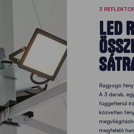
3 REFLEKTOR
LED 
ÖSSZ
SÁTR
Ragyogó fény 
A 3 darab, e
függetlenül ir
közvetlen fén
megvilágításh
megfelelő han