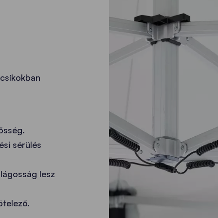
 csíkokban
ősség.
ési sérülés
lágosság lesz
ötelező.