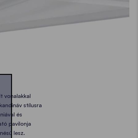
lt vonalakkal
kandináv stílusra
niával és
tó pavilonja
nésű lesz.