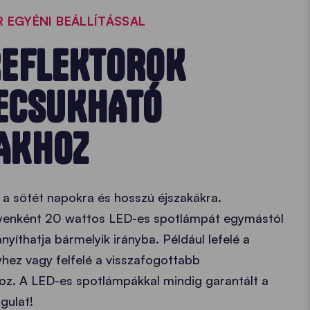
 EGYÉNI BEÁLLÍTÁSSAL
REFLEKTOROK
ECSUKHATÓ
AKHOZ
a sötét napokra és hosszú éjszakákra.
gyenként 20 wattos LED-es spotlámpát egymástól
ányíthatja bármelyik irányba. Például lefelé a
yhez vagy felfelé a visszafogottabb
oz. A LED-es spotlámpákkal mindig garantált a
gulat!