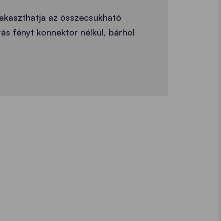
lakaszthatja az összecsukható
rás fényt konnektor nélkül, bárhol