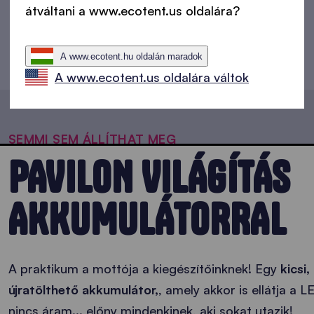
átváltani a www.ecotent.us oldalára?
A www.ecotent.hu oldalán maradok
A www.ecotent.us oldalára váltok
SEMMI SEM ÁLLÍTHAT MEG
PAVILON VILÁGÍTÁS
AKKUMULÁTORRAL
A praktikum a mottója a kiegészítőinknek! Egy
kicsi
újratölthető akkumulátor,
, amely akkor is ellátja a 
nincs áram... előny mindenkinek, aki sokat utazik!