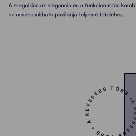
A megoldás az elegancia és a funkcionalitás komb
az összecsukható pavilonja teljessé tételéhez.
A KEVESEBB TÖBB • A KEVESEBB