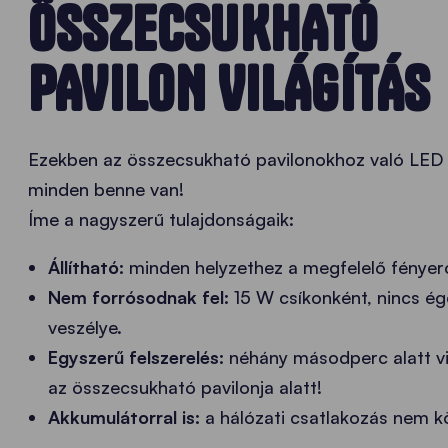
ÖSSZECSUKHATÓ
PAVILON VILÁGÍTÁS
Ezekben az összecsukható pavilonokhoz való LED
minden benne van!
Íme a nagyszerű tulajdonságaik:
Állítható:
minden helyzethez a megfelelő fényer
Nem forrósodnak fel:
15 W csíkonként, nincs ég
veszélye.
Egyszerű felszerelés:
néhány másodperc alatt vi
az összecsukható pavilonja alatt!
Akkumulátorral is:
a hálózati csatlakozás nem k