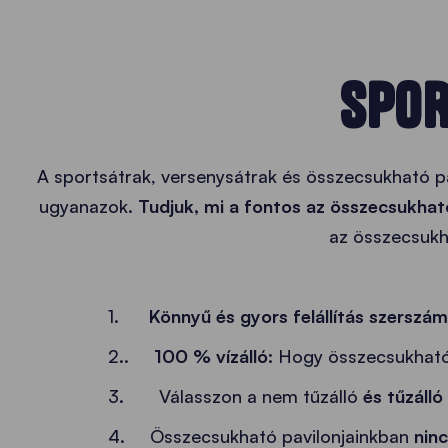
SPOR
A sportsátrak, versenysátrak és összecsukható p
ugyanazok.
Tudjuk, mi a fontos az összecsukha
az összecsukha
1.
Könnyű és gyors felállítás szerszám
2..
100 % vízálló:
Hogy összecsukható p
3. Válasszon a nem tűzálló
és tűzálló
4. Összecsukható pavilonjainkban
nin