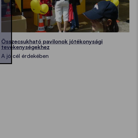
Összecsukható pavilonok jótékonysági
tevékenységekhez
A jó cél érdekében