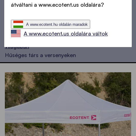
átváltani a www.ecotent.us oldalára?
A www.ecotent.hu oldalán maradok
A www.ecotent.us oldalára váltok
Összecsukható pavilonok kerékpározás
világában
Hűséges társ a versenyeken