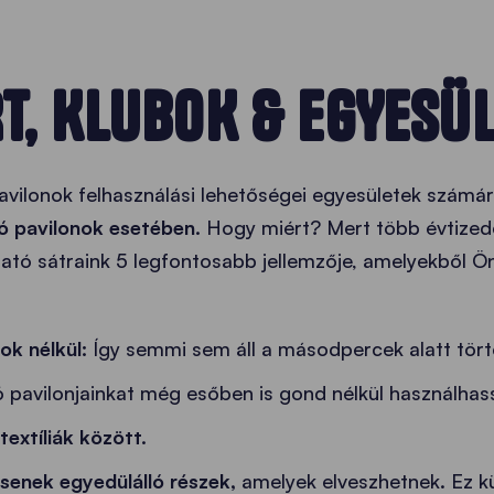
T, KLUBOK & EGYESÜ
avilonok felhasználási lehetőségei egyesületek számá
tó pavilonok esetében.
Hogy miért? Mert több évtizede
tó sátraink 5 legfontosabb jellemzője, amelyekből Ön 
ok nélkül:
Így semmi sem áll a másodpercek alatt történ
avilonjainkat még esőben is gond nélkül használhassa,
 textíliák között.
csenek egyedülálló részek,
amelyek elveszhetnek. Ez kü