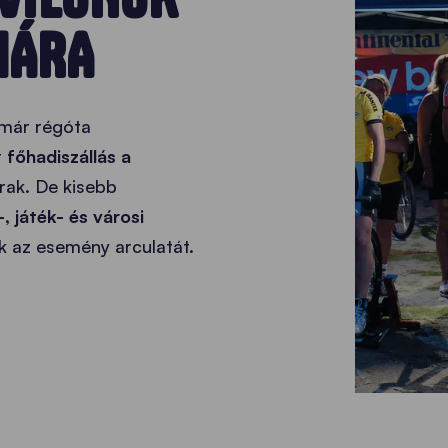
MÁRA
már régóta
t
főhadiszállás a
trak. De kisebb
 játék- és városi
k az esemény arculatát.