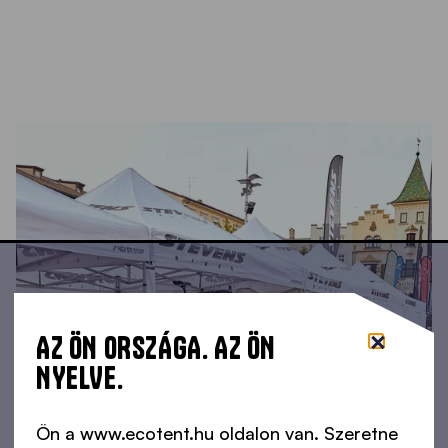
AZ ÖN ORSZÁGA. AZ ÖN
NYELVE.
Ön a www.ecotent.hu oldalon van. Szeretne