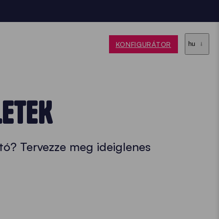
KONFIGURÁTOR
hu
LETEK
tó? Tervezze meg ideiglenes