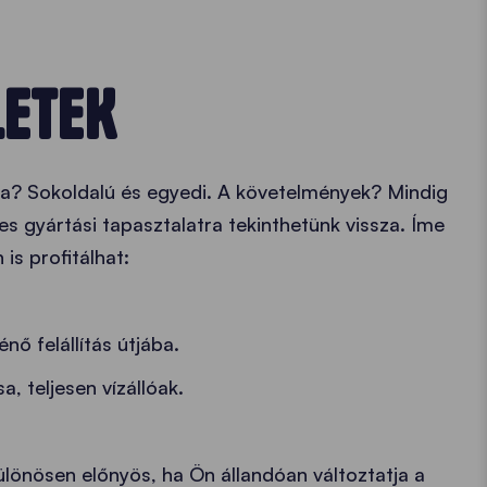
LETEK
ra? Sokoldalú és egyedi. A követelmények? Mindig
s gyártási tapasztalatra tekinthetünk vissza. Íme
is profitálhat:
ő felállítás útjába.
 teljesen vízállóak.
lönösen előnyös, ha Ön állandóan változtatja a