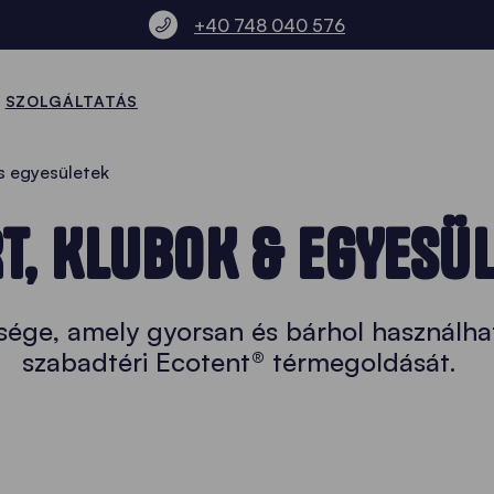
+40 748 040 576
SZOLGÁLTATÁS
s egyesületek
T, KLUBOK & EGYESÜ
ksége, amely gyorsan és bárhol használha
szabadtéri Ecotent® térmegoldását.