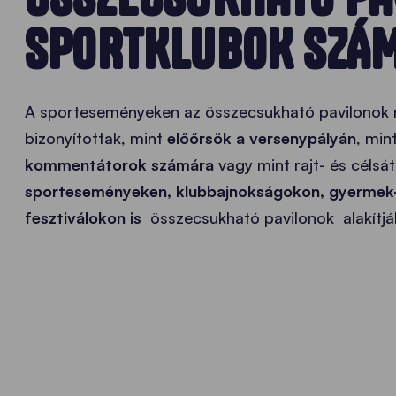
SPORTKLUBOK SZÁ
A sporteseményeken az összecsukható pavilonok 
bizonyítottak, mint
előőrsök a versenypályán
, min
kommentátorok számára
vagy mint rajt- és célsá
sporteseményeken, klubbajnokságokon, gyermek-,
fesztiválokon is
összecsukható pavilonok alakítjá