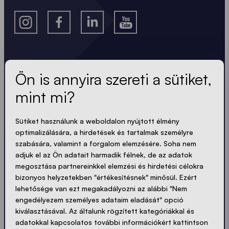
A legfrissebb hírek.
Ön is annyira szereti a sütiket,
mint mi?
Mindig naprakész. Nincs spam! Rövid, ropogós és
tömör. Akárcsak a sátraink.
Sütiket használunk a weboldalon nyújtott élmény
optimalizálására, a hirdetések és tartalmak személyre
LOADING - LOADING - LOADING - LOADING -
szabására, valamint a forgalom elemzésére. Soha nem
adjuk el az Ön adatait harmadik félnek, de az adatok
ADATVÉDELEM ELFOGADÁSA
megosztása partnereinkkel elemzési és hirdetési célokra
bizonyos helyzetekben "értékesítésnek" minősül. Ezért
lehetősége van ezt megakadályozni az alábbi "Nem
engedélyezem személyes adataim eladását" opció
kiválasztásával. Az általunk rögzített kategóriákkal és
Küldés
adatokkal kapcsolatos további információkért kattintson