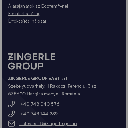
Állásajánlatok az Ecotent®-nél
Fenntarthatóság
Értékesítési hálózat
ZINGERLE GROUP EAST srl
Székelyudvarhely, II Rákóczi Ferenc u. 3 sz.
535600 Hargita megye ∙ Románia
+40 748 040 576
+40 743 144 239
sales.east@zingerle.group