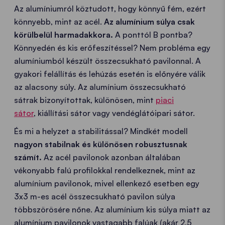
Az alumíniumról köztudott, hogy könnyű fém, ezért
könnyebb, mint az acél.
Az alumínium súlya csak
körülbelül harmadakkora.
A ponttól B pontba?
Könnyedén és kis erőfeszítéssel? Nem probléma egy
alumíniumból készült összecsukható pavilonnal. A
gyakori felállítás és lehúzás esetén is előnyére válik
az alacsony súly. Az alumínium összecsukható
sátrak bizonyítottak, különösen, mint
piaci
sátor
, kiállítási sátor vagy vendéglátóipari sátor.
És mi a helyzet a stabilitással? Mindkét modell
nagyon stabilnak és különösen robusztusnak
számít.
Az acél pavilonok azonban általában
vékonyabb falú profilokkal rendelkeznek, mint az
alumínium pavilonok, mivel ellenkező esetben egy
3x3 m-es acél összecsukható pavilon súlya
többszörösére nőne. Az alumínium kis súlya miatt az
alumínium pavilonok vastagabb falúak (akár 2,5