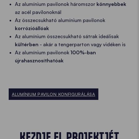
Az alumínium pavilonok háromszor
könnyebbek
az acél pavilonoknál
Az összecsukható alumínium pavilonok
korrózióállóak
Az alumínium összecsukható sátrak ideálisak
kültérben
- akár a tengerparton vagy vidéken is
Az alumínium pavilonok
100%-ban
újrahasznosíthatóak
ALUMÍNIUM PAVILON KONFIGURÁLÁSA
KEZDJE EL PROJEKTJÉT