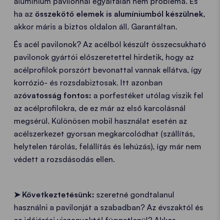
alumínium pavilonnal egyáltalán nem probléma. És
ha az
összekötő elemek is alumíniumból készülnek
,
akkor máris a biztos oldalon áll. Garantáltan.
És acél pavilonok? Az acélból készült összecsukható
pavilonok gyártói előszeretettel hirdetik, hogy az
acélprofilok porszórt bevonattal vannak ellátva, így
korrózió- és rozsdabiztosak. Itt azonban
az
óvatosság fontos:
a porfestéket utólag viszik fel
az acélprofilokra, de ez már az első karcolásnál
megsérül. Különösen mobil használat esetén az
acélszerkezet gyorsan megkarcolódhat (szállítás,
helytelen tárolás, felállítás és lehúzás), így már nem
védett a rozsdásodás ellen.
➤
Következtetésünk:
szeretné gondtalanul
használni a pavilonját a szabadban? Az évszaktól és