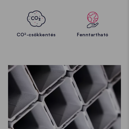
CO²-csökkentés
Fenntartható