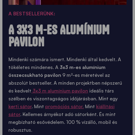
A BESTSELLERÜNK:
A 3X3 M-ES ALUMÍNIUM
PAVILON
Mindenki számára ismert. Mindenki által kedvelt. A
tökéletes mindenes. A
3x3 m-es alumínium
összecsukható pavilon
9 m²-es méretével az
abszolút bestseller. A minden projektben népszerű
és kedvelt
3x3 m alumínium pavilon
ideális társ
szélben és viszontagságos időjárásban. Mint egy
kerti sátor
. Mint
promóciós sátor
.
Mint
kiállítási
sátor
. Kellemes árnyékot adó sátorként. És mint
megbízható esővédelem. 100 % vízálló, mobil és
robusztus.