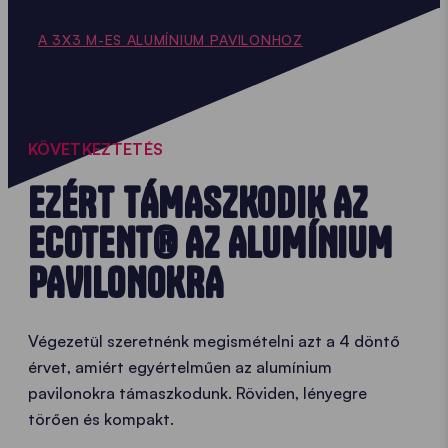
A 3X3 M-ES ALUMÍNIUM PAVILONHOZ
KÖVETKEZTETÉS
EZÉRT TÁMASZKODIK AZ
ECOTENT® AZ ALUMÍNIUM
PAVILONOKRA
Végezetül szeretnénk megismételni azt a 4 döntő
érvet, amiért egyértelműen az alumínium
pavilonokra támaszkodunk. Röviden, lényegre
törően és kompakt.