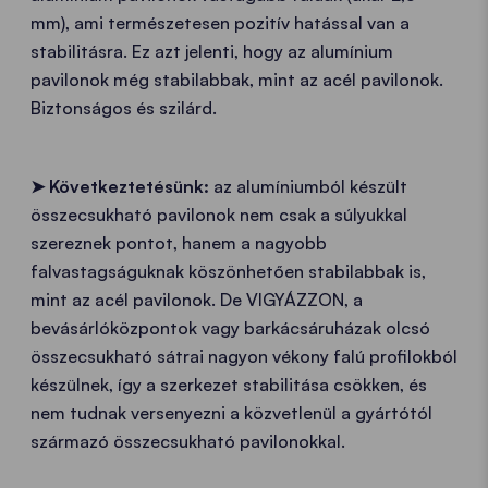
mm), ami természetesen pozitív hatással van a
stabilitásra. Ez azt jelenti, hogy az alumínium
pavilonok még stabilabbak, mint az acél pavilonok.
Biztonságos és szilárd.
➤
Következtetésünk:
az alumíniumból készült
összecsukható pavilonok nem csak a súlyukkal
szereznek pontot, hanem a nagyobb
falvastagságuknak köszönhetően stabilabbak is,
mint az acél pavilonok. De VIGYÁZZON, a
bevásárlóközpontok vagy barkácsáruházak olcsó
összecsukható sátrai nagyon vékony falú profilokból
készülnek, így a szerkezet stabilitása csökken, és
nem tudnak versenyezni a közvetlenül a gyártótól
származó összecsukható pavilonokkal.