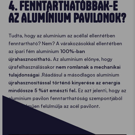
4. FENNTARTHATÓBBAK-E
AZ ALUMÍNIUM PAVILONOK?
Tudta, hogy az alumínium az acéllal ellentétben
fenntartható? Nem? A várakozásokkal ellentétben
az ipari fém alumínium
100%-ban
újrahasznosítható.
Az alumínium előnye, hogy
újrafelhasználásakor
nem romlanak a mechanikai
tulajdonságai
.Ráadásul a másodlagos alumínium
újrahasznosítással történő kinyerése az energia
mindössze 5 %át emészti fel.
Ez azt jelenti, hogy az
alumínium pavilon fenntarthatóság szempontjából
egyértelműen felülmúlja az acél pavilont.