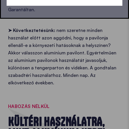
alumínium pavilonok számára nem jelent akadályt.
Garantáltan.
➤
Következtetésünk:
nem szeretne minden
használat előtt azon aggódni, hogy a pavilonja
ellenáll-e a környezeti hatásoknak a helyszínen?
Akkor válasszon alumínium pavilont. Egyértelműen
az alumínium pavilonok használatát javasoljuk,
különösen a tengerparton és vidéken. A gondtalan
szabadtéri használathoz. Minden nap. Az
elkövetkező években.
HABOZÁS NÉLKÜL
KÜLTÉRI HASZNÁLATRA,