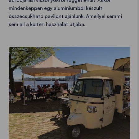
az időjárási viszonyoktól függetlenül? Akkor
mindenképpen egy alumíniumból készült
összecsukható pavilont ajánlunk. Amellyel semmi
sem áll a kültéri használat útjába.