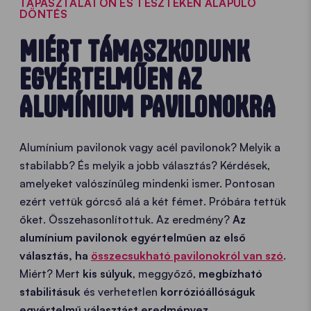
TAPASZTALATON ÉS TESZTEKEN ALAPULÓ
DÖNTÉS
MIÉRT TÁMASZKODUNK
EGYÉRTELMŰEN AZ
ALUMÍNIUM PAVILONOKRA
Alumínium pavilonok vagy acél pavilonok? Melyik a
stabilabb? És melyik a jobb választás? Kérdések,
amelyeket valószínűleg mindenki ismer. Pontosan
ezért vettük górcső alá a két fémet. Próbára tettük
őket. Összehasonlítottuk. Az eredmény?
Az
alumínium pavilonok egyértelműen az első
választás, ha
összecsukható pavilonokról van szó
.
Miért? Mert
kis súlyuk
, meggyőző,
megbízható
stabilitásuk
és verhetetlen
korrózióállóságuk
egyértelmű választást eredményez.