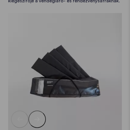
kiegészítője a vendéglátó- és rendezvénysátraknak.