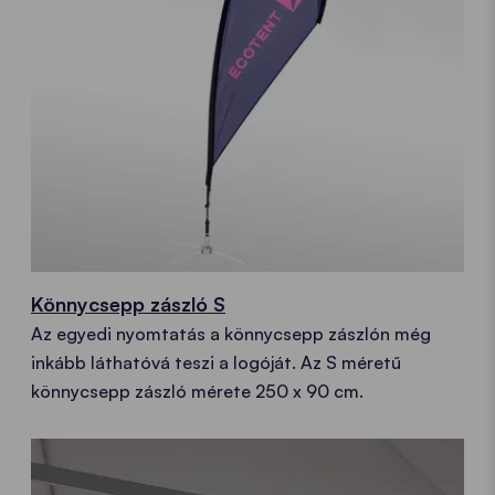
Könnycsepp zászló S
Az egyedi nyomtatás a könnycsepp zászlón még
inkább láthatóvá teszi a logóját. Az S méretű
könnycsepp zászló mérete 250 x 90 cm.