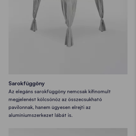
Sarokfüggöny
Az elegáns sarokfüggöny nemcsak kifinomult
megjelenést kölcsönöz az összecsukható
pavilonnak, hanem ügyesen elrejti az
alumíniumszerkezet lábát is.