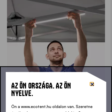
AZ ÖN ORSZÁGA. AZ ÖN
NYELVE.
LED csíkok
A 4 darab, egyenként 15 wattos LED-csíkunk
Ön a www.ecotent.hu oldalon van. Szeretne
műanyag klipszek segítségével pillanatok alatt a