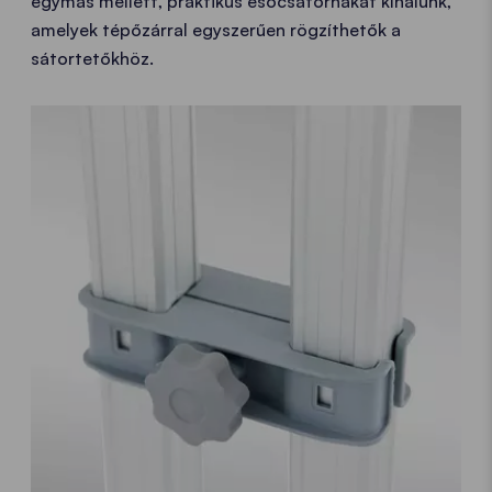
egymás mellett, praktikus esőcsatornákat kínálunk,
amelyek tépőzárral egyszerűen rögzíthetők a
sátortetőkhöz.