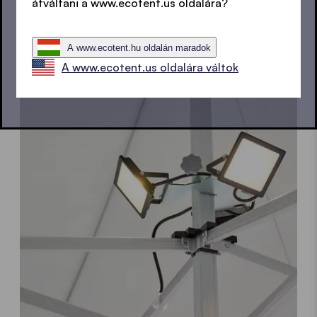
átváltani a www.ecotent.us oldalára?
tetőollókra rögzíthető.
A www.ecotent.hu oldalán maradok
A www.ecotent.us oldalára váltok