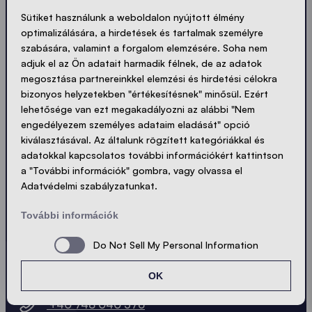
Sütiket használunk a weboldalon nyújtott élmény
About us
optimalizálására, a hirdetések és tartalmak személyre
A vállalat
szabására, valamint a forgalom elemzésére. Soha nem
adjuk el az Ön adatait harmadik félnek, de az adatok
Állásajánlatok az Ecotent®-nél
megosztása partnereinkkel elemzési és hirdetési célokra
Fenntarthatóság
bizonyos helyzetekben "értékesítésnek" minősül. Ezért
Értékesítési hálózat
lehetősége van ezt megakadályozni az alábbi "Nem
engedélyezem személyes adataim eladását" opció
kiválasztásával. Az általunk rögzített kategóriákkal és
adatokkal kapcsolatos további információkért kattintson
a "További információk" gombra, vagy olvassa el
Adatvédelmi szabályzatunkat.
További információk
ZINGERLE GROUP EAST srl
Do Not Sell My Personal Information
Székelyudvarhely, II Rákóczi Ferenc u. 3 sz.
OK
535600 Hargita megye ∙ Románia
+40 748 040 576