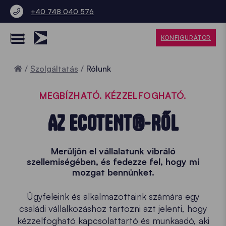
+40 748 040 576
KONFIGURÁTOR
Home
Szolgáltatás
Rólunk
MEGBÍZHATÓ. KÉZZELFOGHATÓ.
AZ ECOTENT®-RŐL
Merüljön el vállalatunk vibráló
szellemiségében, és fedezze fel, hogy mi
mozgat bennünket.
Ügyfeleink és alkalmazottaink számára egy
családi vállalkozáshoz tartozni azt jelenti, hogy
kézzelfogható kapcsolattartó és munkaadó, aki