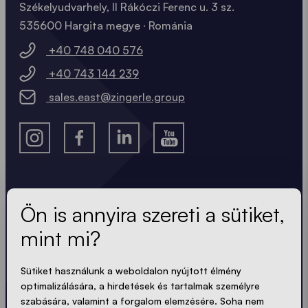
Székelyudvarhely, II Rákóczi Ferenc u. 3 sz.
535600 Hargita megye ∙ Románia
+40 748 040 576
+40 743 144 239
sales.east@zingerle.group
A legfrissebb hírek.
Ön is annyira szereti a sütiket,
mint mi?
Mindig naprakész. Nincs spam! Rövid, ropogós és
tömör. Akárcsak a sátraink.
Sütiket használunk a weboldalon nyújtott élmény
optimalizálására, a hirdetések és tartalmak személyre
szabására, valamint a forgalom elemzésére. Soha nem