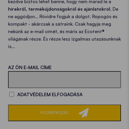
kezdve biztos lehet benne, hogy nem marad le a
hírekről, termékújdonságokról és ajánlatokról
. De
ne aggódjon... Rövidre fogjuk a dolgot. Ropogós és
kompakt - akárcsak a sátraink. Csak hagyja meg
nekünk az e-mail címét, és máris az Ecotent®
világának része. És része lesz izgalmas utazásunknak
is...
LOADING - LOADING - LOADING - LOADING -
AZ ÖN E-MAIL CÍME
ADATVÉDELEM ELFOGADÁSA
FELÍRATKOZÁS