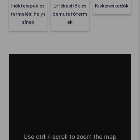
Fióktelepek és
Értékesítők és
Kiskereskedők
termelési helys
bemutatóterm
zínek
ek