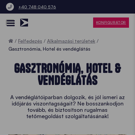
+40 748 040 576
KONFIGURÁTOR
Home
Felfedezés
Alkalmazási területek
Gasztronómia, Hotel és vendéglátás
GASZTRONÓMIA, HOTEL &
VENDÉGLÁTÁS
A vendéglátóiparban dolgozik, és jól ismeri az
időjárás viszontagságait? Ne bosszankodjon
tovább, és biztosítson rugalmas
tetőmegoldást szolgáltatásának!