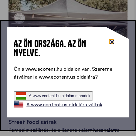
AZ ÖN ORSZÁGA. AZ ÖN
NYELVE.
Ön a www.ecotent.hu oldalon van. Szeretne
átváltani a www.ecotent.us oldalára?
A www.ecotent.hu oldalán maradok
A www.ecotent.us oldalára váltok
Street food sátrak
Kompakt szállítás, és pillanatok alatt használatra