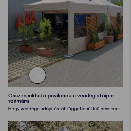
Összecsukható pavilonok a vendéglátóipar
számára
Hogy vendégei időjárástól függetlenül leülhessenek