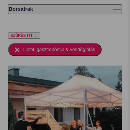
Borsátrak
SZŰRÉS ITT
Hotel, gasztronómia & vendéglátás