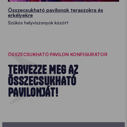
Összecsukható pavilonok teraszokra és
erkélyekre
Szűkös helyviszonyok között
ÖSSZECSUKHATÓ PAVILON KONFIGURÁTOR
TERVEZZE MEG AZ
ÖSSZECSUKHATÓ
PAVILONJÁT!