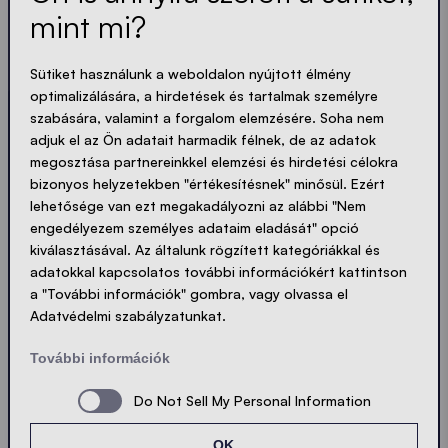
mint mi?
Mindig naprakész. Nincs spam! Rövid, ropogós és
tömör. Akárcsak a sátraink.
Sütiket használunk a weboldalon nyújtott élmény
optimalizálására, a hirdetések és tartalmak személyre
szabására, valamint a forgalom elemzésére. Soha nem
LOADING - LOADING - LOADING - LOADING -
adjuk el az Ön adatait harmadik félnek, de az adatok
ADATVÉDELEM ELFOGADÁSA
megosztása partnereinkkel elemzési és hirdetési célokra
bizonyos helyzetekben "értékesítésnek" minősül. Ezért
lehetősége van ezt megakadályozni az alábbi "Nem
engedélyezem személyes adataim eladását" opció
kiválasztásával. Az általunk rögzített kategóriákkal és
Küldés
adatokkal kapcsolatos további információkért kattintson
a "További információk" gombra, vagy olvassa el
Adatvédelmi szabályzatunkat.
© Ecotent®
Katalógus
Imprint
Privacy
További információk
Cookies
Kapcsolatfelvétel
Sitemap
Do Not Sell My Personal Information
OK