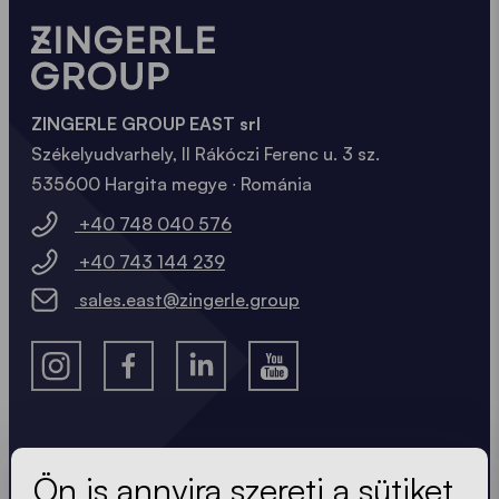
ZINGERLE GROUP EAST srl
Székelyudvarhely, II Rákóczi Ferenc u. 3 sz.
535600 Hargita megye ∙ Románia
+40 748 040 576
+40 743 144 239
sales.east@zingerle.group
A legfrissebb hírek.
Ön is annyira szereti a sütiket,