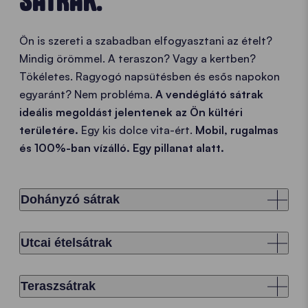
SÁTRAK.
Ön is szereti a szabadban elfogyasztani az ételt?
Mindig örömmel. A teraszon? Vagy a kertben?
Tökéletes. Ragyogó napsütésben és esős napokon
egyaránt? Nem probléma.
A vendéglátó sátrak
ideális megoldást jelentenek az Ön kültéri
területére.
Egy kis dolce vita-ért.
Mobil, rugalmas
és 100%-ban vízálló. Egy pillanat alatt.
Dohányzó sátrak
Utcai ételsátrak
Teraszsátrak