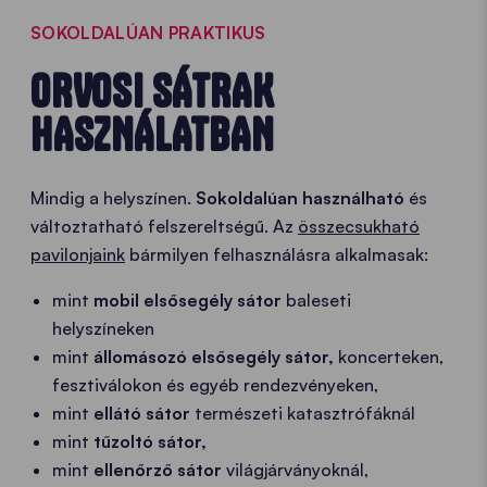
SOKOLDALÚAN PRAKTIKUS
ORVOSI SÁTRAK
HASZNÁLATBAN
Mindig a helyszínen.
Sokoldalúan használható
és
változtatható felszereltségű. Az
összecsukható
pavilonjaink
bármilyen felhasználásra alkalmasak:
mint
mobil elsősegély sátor
baleseti
helyszíneken
mint
állomásozó
elsősegély sátor,
koncerteken,
fesztiválokon és egyéb rendezvényeken,
mint
ellátó sátor
természeti katasztrófáknál
mint
tűzoltó sátor,
mint
ellenőrző sátor
világjárványoknál,