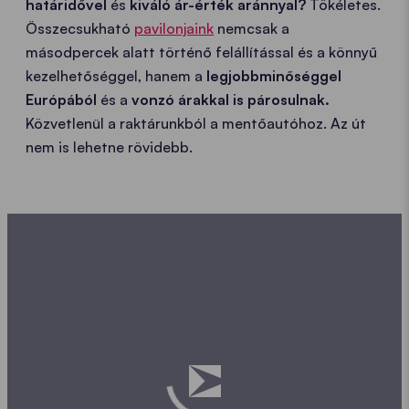
határidővel
és
kiváló ár-érték aránnyal?
Tökéletes.
Összecsukható
pavilonjaink
nemcsak a
másodpercek alatt történő felállítással és a könnyű
kezelhetőséggel, hanem a
legjobb
minőséggel
Európából
és a
vonzó árakkal is párosulnak.
Közvetlenül a raktárunkból a mentőautóhoz. Az út
nem is lehetne rövidebb.