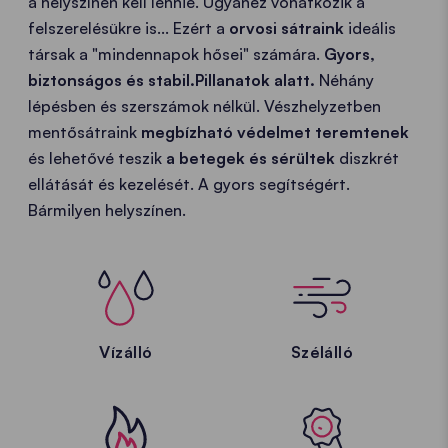
a helyszínen kell lennie. Ugyanez vonatkozik a
felszerelésükre is... Ezért a
orvosi sátraink
ideális
társak a "mindennapok hősei" számára.
Gyors,
biztonságos és stabil.
Pillanatok alatt.
Néhány
lépésben és szerszámok nélkül. Vészhelyzetben
mentősátraink
megbízható védelmet teremtenek
és lehetővé teszik
a betegek és sérültek
diszkrét
ellátását és kezelését. A gyors segítségért.
Bármilyen helyszínen.
Vízálló
Szélálló