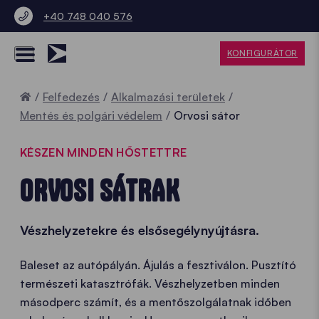
+40 748 040 576
KONFIGURÁTOR
Home
Felfedezés
Alkalmazási területek
Mentés és polgári védelem
Orvosi sátor
KÉSZEN MINDEN HŐSTETTRE
ORVOSI SÁTRAK
Vészhelyzetekre és elsősegélynyújtásra.
Baleset az autópályán. Ájulás a fesztiválon. Pusztító
természeti katasztrófák. Vészhelyzetben minden
másodperc számít, és a mentőszolgálatnak időben