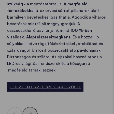
szükség - a
mentősátorral is. A
megfelelő
tartozékokkal
a az orvosi sátrat pillanatok alatt
bármilyen bevetéshez igazíthatja. Aggódik a viharos
bevetések miatt? Mi megnyugtatjuk. A
összecsukható pavilonjaink mind
100 %-ban
vízállóak. Alapfelszereltségként.
És a hozzá illő
súlyokkal illetve rögzítőkészletekkel , stabilitást és
szilárdságot biztosít összecsukható pavilonjának.
Biztonságos és szilárd. Az éjszakai használathoz a
LED-es világítási rendszerek és a hősugárzó
megfelelő társak lesznek.
FEDEZZE FEL AZ ÖSSZES TARTOZÉKOT