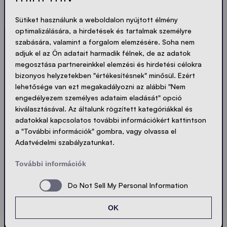
tömör. Akárcsak a sátraink.
Sütiket használunk a weboldalon nyújtott élmény
optimalizálására, a hirdetések és tartalmak személyre
LOADING - LOADING - LOADING - LOADING -
szabására, valamint a forgalom elemzésére. Soha nem
adjuk el az Ön adatait harmadik félnek, de az adatok
ADATVÉDELEM ELFOGADÁSA
megosztása partnereinkkel elemzési és hirdetési célokra
bizonyos helyzetekben "értékesítésnek" minősül. Ezért
lehetősége van ezt megakadályozni az alábbi "Nem
engedélyezem személyes adataim eladását" opció
kiválasztásával. Az általunk rögzített kategóriákkal és
Küldés
adatokkal kapcsolatos további információkért kattintson
a "További információk" gombra, vagy olvassa el
Adatvédelmi szabályzatunkat.
© Ecotent®
Katalógus
Imprint
Privacy
További információk
Cookies
Kapcsolatfelvétel
Sitemap
Do Not Sell My Personal Information
OK