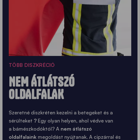
TÖBB DISZKRÉCIÓ
NEM ÁTLÁTSZÓ
OLDALFALAK
Szeretné diszkréten kezelni a betegeket és a
sérülteket
?
Egy olyan helyen, ahol védve van
a
bámészkodóktól? A
nem átlátszó
oldalfalaink
megoldást nyújtanak. A cipzárral és