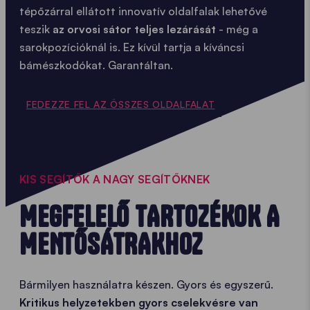
tépőzárral ellátott innovatív oldalfalak lehetővé
teszik
az orvosi sátor teljes lezárását
- még a
sarokpozícióknál is. Ez kívül tartja a kíváncsi
bámészkodókat. Garantáltan.
FEDEZZE FEL AZ ÖSSZES OLDALFALAT
KIS SEGÍTŐK A NAGY SEGÍTŐKNEK
MEGFELELŐ TARTOZÉKOK A
MENTŐSÁTRAKHOZ
Bármilyen használatra készen. Gyors és egyszerű.
Kritikus helyzetekben gyors cselekvésre van