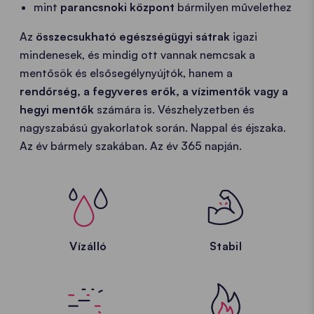
mint
parancsnoki központ
bármilyen művelethez
Az
összecsukható egészségügyi sátrak
igazi
mindenesek, és mindig ott vannak nemcsak a
mentősök és elsősegélynyújtók, hanem a
rendőrség, a fegyveres erők, a vízimentők vagy a
hegyi mentők
számára is. Vészhelyzetben és
nagyszabású gyakorlatok során. Nappal és éjszaka.
Az év bármely szakában. Az év 365 napján.
Vízálló
Stabil