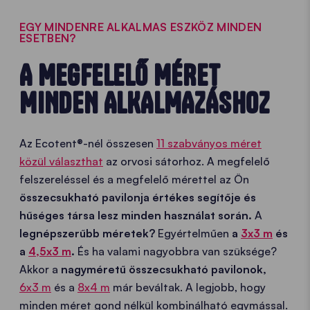
EGY MINDENRE ALKALMAS ESZKÖZ MINDEN
ESETBEN?
A MEGFELELŐ MÉRET
MINDEN ALKALMAZÁSHOZ
Az Ecotent®-nél összesen
11 szabványos méret
közül választhat
az orvosi sátorhoz. A megfelelő
felszereléssel és a megfelelő mérettel az Ön
összecsukható pavilonja értékes segítője és
hűséges társa lesz minden használat során.
A
legnépszerűbb méretek?
Egyértelműen
a
3x3 m
és
a
4,5x3 m
.
És ha valami nagyobbra van szüksége?
Akkor a
nagyméretű összecsukható pavilonok,
6x3 m
és a
8x4 m
már beváltak. A legjobb, hogy
minden méret gond nélkül kombinálható egymással.