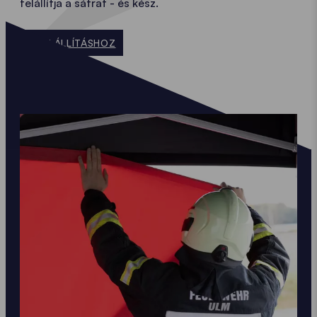
felállítja a sátrat - és kész.
A FELÁLLÍTÁSHOZ