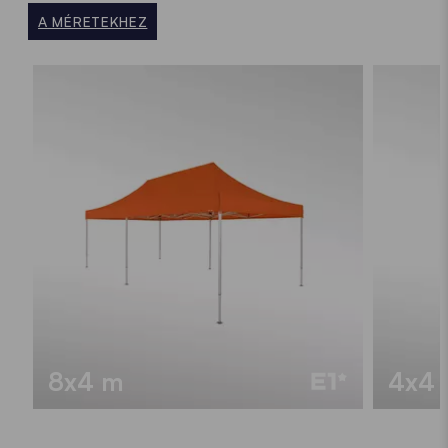
A MÉRETEKHEZ
8x4 m
4x4