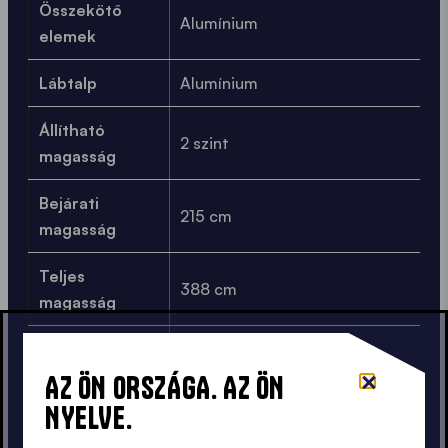
Összekötő
Alumínium
elemek
Lábtalp
Alumínium
Állítható
2 szint
magasság
Bejárati
215 cm
magasság
Teljes
388 cm
magasság
Csomagméret
42x72x206 cm
AZ ÖN ORSZÁGA. AZ ÖN
Súly
70,5 kg
NYELVE.
Pótalkatrész