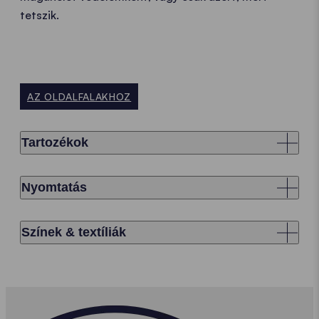
tetszik.
AZ OLDALFALAKHOZ
Tartozékok
Nyomtatás
Színek & textíliák