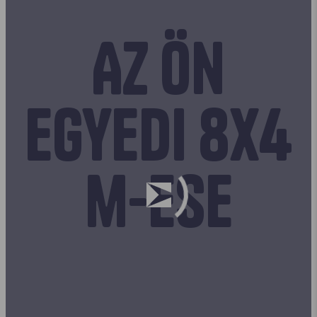
Az Ön
egyedi 8x4
m-ese