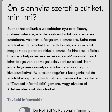
Ön is annyira szereti a sütiket,
mint mi?
A legfrissebb hírek.
Sütiket használunk a weboldalon nyújtott élmény
optimalizálására, a hirdetések és tartalmak személyre
szabására, valamint a forgalom elemzésére. Soha nem
Mindig naprakész. Nincs spam! Rövid, ropogós és
adjuk el az Ön adatait harmadik félnek, de az adatok
tömör. Akárcsak a sátraink.
megosztása partnereinkkel elemzési és hirdetési célokra
bizonyos helyzetekben "értékesítésnek" minősül. Ezért
LOADING - LOADING - LOADING - LOADING -
lehetősége van ezt megakadályozni az alábbi "Nem
engedélyezem személyes adataim eladását" opció
ADATVÉDELEM ELFOGADÁSA
kiválasztásával. Az általunk rögzített kategóriákkal és
adatokkal kapcsolatos további információkért kattintson
a "További információk" gombra, vagy olvassa el
Adatvédelmi szabályzatunkat.
Küldés
További információk
Do Not Sell My Personal Information