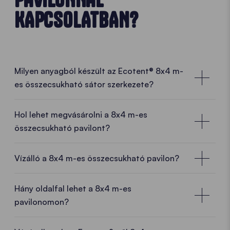
KAPCSOLATBAN?
Milyen anyagból készült az Ecotent® 8x4 m-
es összecsukható sátor szerkezete?
Hol lehet megvásárolni a 8x4 m-es
összecsukható pavilont?
Helyi ügyféltanácsadók közel Önhöz
Vízálló a 8x4 m-es összecsukható pavilon?
Az Ecotent®
8x4 m-es összecsukható pavilonnal
Ön egy
kiváló minőségű összecsukható sátrat
Hány oldalfal lehet a 8x4 m-es
választ közvetlenül a gyártótól.
És így számos
pavilonomon?
előnyt élvez.
Gyártási tapasztalat, európai gyártás
és
tudás
találkozik
friss ötletekkel
és
dinamikus