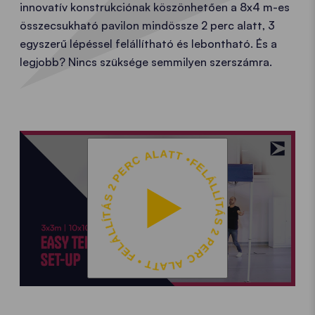
innovatív konstrukciónak köszönhetően a 8x4 m-es
összecsukható pavilon mindössze 2 perc alatt, 3
egyszerű lépéssel felállítható és lebontható. És a
legjobb? Nincs szüksége semmilyen szerszámra.
FELÁLLÍTÁS 2 PERC ALATT • FELÁLLÍTÁS 2 PERC ALATT •