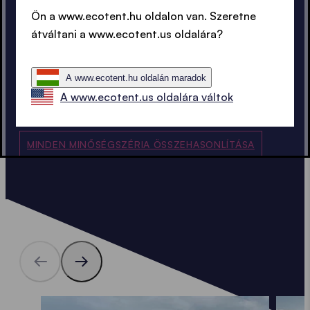
15 év
elérhetőség
Ön a www.ecotent.hu oldalon van. Szeretne
átváltani a www.ecotent.us oldalára?
5 év gyártói garancia az alumínium
Garancia
anyag- és gyártási hibáira
A www.ecotent.hu oldalán maradok
A www.ecotent.us oldalára váltok
MINDEN MINŐSÉGSZÉRIA ÖSSZEHASONLÍTÁSA