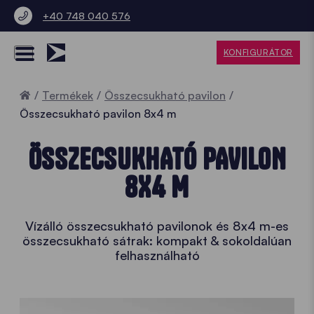
+40 748 040 576
KONFIGURÁTOR
Home
Termékek
Összecsukható pavilon
Összecsukható pavilon 8x4 m
ÖSSZECSUKHATÓ PAVILON
8X4 M
Vízálló összecsukható pavilonok és 8x4 m-es
összecsukható sátrak: kompakt & sokoldalúan
felhasználható