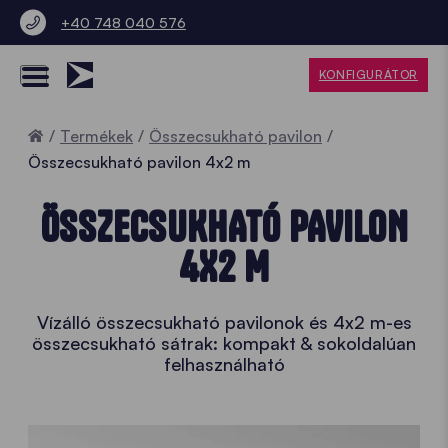
+40 748 040 576
KONFIGURÁTOR
Home
Termékek
Összecsukható pavilon
Összecsukható pavilon 4x2 m
ÖSSZECSUKHATÓ PAVILON
4X2 M
Vízálló összecsukható pavilonok és 4x2 m-es
összecsukható sátrak: kompakt & sokoldalúan
felhasználható