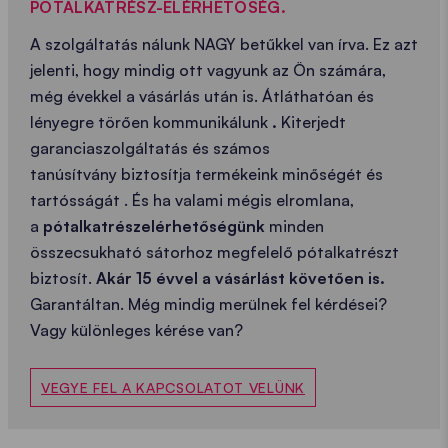
PÓTALKATRÉSZ-ELÉRHETŐSÉG.
A szolgáltatás nálunk NAGY betűkkel van írva. Ez azt
jelenti, hogy mindig ott vagyunk az Ön számára,
még évekkel a vásárlás után is. Átláthatóan és
lényegre törően kommunikálunk
.
Kiterjedt
garanciaszolgáltatás és számos
tanúsítvány biztosítja termékeink minőségét és
tartósságát . És ha valami mégis elromlana,
a
pótalkatrészelérhetőségünk
minden
összecsukható sátorhoz megfelelő pótalkatrészt
biztosít.
Akár 15 évvel a vásárlást követően is.
Garantáltan. Még mindig merülnek fel kérdései?
Vagy különleges kérése van?
VEGYE FEL A KAPCSOLATOT VELÜNK