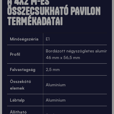
A 4X2 M-ES
ÖSSZECSUKHATÓ PAVILON
TERMÉKADATAI
Minőségszéria
E1
Bordázott négyszögletes alumínium 
Profil
46 mm x 56,5 mm
Falvastagság
2,5 mm
Összekötő
Alumínium
elemek
Lábtalp
Alumínium
Állítható