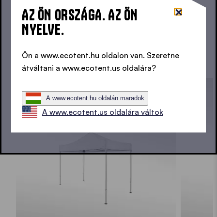
vagy esetleg színesebbet szeretne? Esetleg
AZ ÖN ORSZÁGA. AZ ÖN
pirosat, zöldet vagy kéket? Elkényeztetjük a
NYELVE.
választékkal!
Ön a www.ecotent.hu oldalon van. Szeretne
AZ ÖSSZES SZÍNT MEGNÉZEM
átváltani a www.ecotent.us oldalára?
A www.ecotent.hu oldalán maradok
A www.ecotent.us oldalára váltok