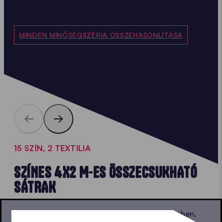
MINDEN MINŐSÉGSZÉRIA ÖSSZEHASONLÍTÁSA
15 SZÍN, 2 TEXTILIA
SZÍNES 4X2 M-ES ÖSSZECSUKHATÓ
SÁTRAK
Egy kis 4x2 m-es pavilont szeretne fehér színben,