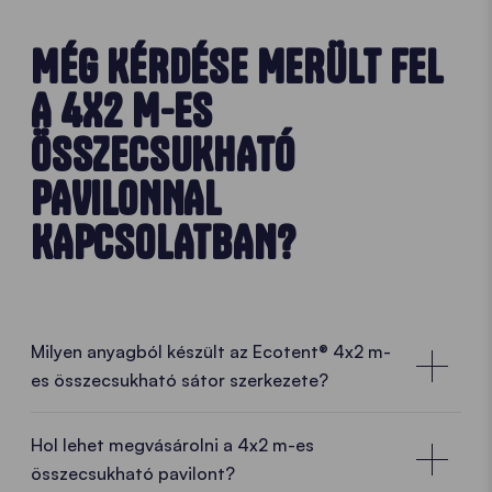
MÉG KÉRDÉSE MERÜLT FEL
A 4X2 M-ES
ÖSSZECSUKHATÓ
PAVILONNAL
KAPCSOLATBAN?
Milyen anyagból készült az Ecotent® 4x2 m-
es összecsukható sátor szerkezete?
Hol lehet megvásárolni a 4x2 m-es
összecsukható pavilont?