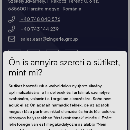
Székelyudvarhely, II Rákóczi Ferenc u. 3 sz.
535600 Hargita megye ∙ Románia
+40 748 040 576
+40 743 144 239
sales.east@zingerle.group
Ön is annyira szereti a sütiket,
mint mi?
A legfrissebb hírek.
Sütiket használunk a weboldalon nyújtott élmény
optimalizálására, a hirdetések és tartalmak személyre
szabására, valamint a forgalom elemzésére. Soha nem
Mindig naprakész. Nincs spam! Rövid, ropogós és
adjuk el az Ön adatait harmadik félnek, de az adatok
tömör. Akárcsak a sátraink.
megosztása partnereinkkel elemzési és hirdetési célokra
bizonyos helyzetekben "értékesítésnek" minősül. Ezért
lehetősége van ezt megakadályozni az alábbi "Nem