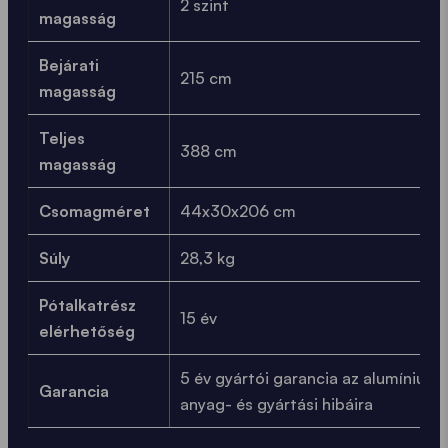
2 szint
magasság
Bejárati
215 cm
magasság
Teljes
388 cm
magasság
Csomagméret
44x30x206 cm
Súly
28,3 kg
Pótalkatrész
15 év
elérhetőség
5 év gyártói garancia az alumínium
Garancia
anyag- és gyártási hibáira