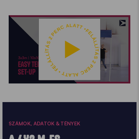
FELÁLLÍTÁS 2 PERC ALATT • FELÁLLÍTÁS 2 PERC ALATT •
SZÁMOK, ADATOK & TÉNYEK