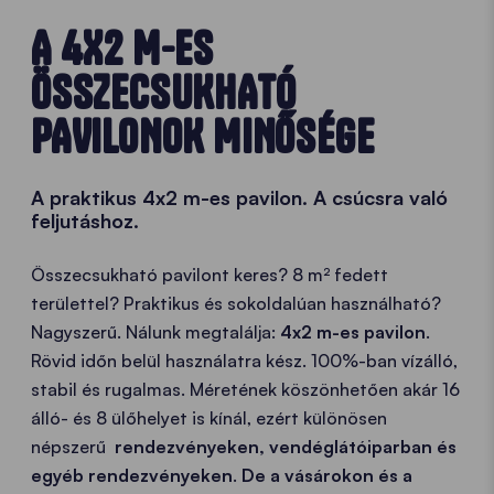
A 4X2 M-ES
ÖSSZECSUKHATÓ
PAVILONOK MINŐSÉGE
A praktikus 4x2 m-es pavilon. A csúcsra való
feljutáshoz.
Összecsukható pavilont keres? 8 m² fedett
területtel? Praktikus és sokoldalúan használható?
Nagyszerű. Nálunk megtalálja:
4x2 m-es pavilon
.
Rövid időn belül használatra kész. 100%-ban vízálló,
stabil és rugalmas. Méretének köszönhetően akár 16
álló- és 8 ülőhelyet is kínál, ezért különösen
népszerű
rendezvényeken, vendéglátóiparban és
egyéb rendezvényeken
.
De a vásárokon és a