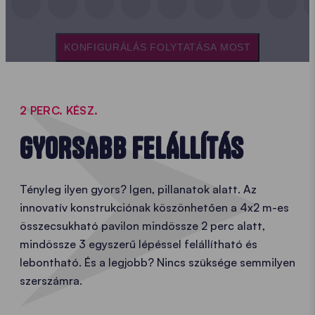
KONFIGURÁLÁS FOLYTATÁSA MOST
2 PERC. KÉSZ.
GYORSABB FELÁLLÍTÁS
Tényleg ilyen gyors? Igen, pillanatok alatt. Az
innovatív konstrukciónak köszönhetően a 4x2 m-es
összecsukható pavilon mindössze 2 perc alatt,
mindössze 3 egyszerű lépéssel felállítható és
lebontható. És a legjobb? Nincs szüksége semmilyen
szerszámra.