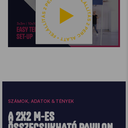
FELÁLLÍTÁS 2 PERC ALATT • FELÁLLÍTÁS 2 PERC ALATT •
SZÁMOK, ADATOK & TÉNYEK
A 2X2 M-ES