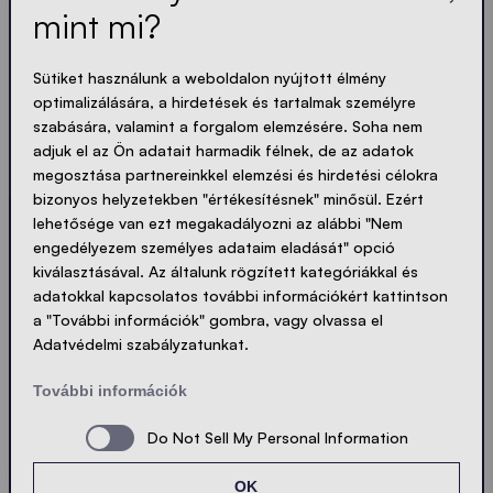
mint mi?
A legfrissebb hírek.
Sütiket használunk a weboldalon nyújtott élmény
optimalizálására, a hirdetések és tartalmak személyre
szabására, valamint a forgalom elemzésére. Soha nem
Mindig naprakész. Nincs spam! Rövid, ropogós és
adjuk el az Ön adatait harmadik félnek, de az adatok
tömör. Akárcsak a sátraink.
megosztása partnereinkkel elemzési és hirdetési célokra
bizonyos helyzetekben "értékesítésnek" minősül. Ezért
lehetősége van ezt megakadályozni az alábbi "Nem
LOADING - LOADING - LOADING - LOADING -
engedélyezem személyes adataim eladását" opció
ADATVÉDELEM ELFOGADÁSA
kiválasztásával. Az általunk rögzített kategóriákkal és
adatokkal kapcsolatos további információkért kattintson
a "További információk" gombra, vagy olvassa el
Adatvédelmi szabályzatunkat.
Küldés
További információk
Do Not Sell My Personal Information
© Ecotent®
Katalógus
Imprint
Privacy
OK