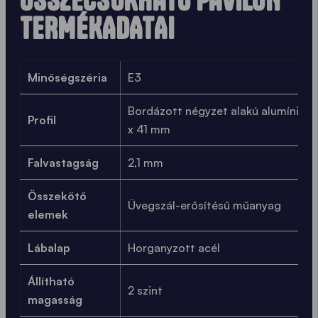
ÖSSZECSUKHATÓ PAVILON
TERMÉKADATAI
Minőségszéria
E3
Bordázott négyzet alakú alumínium p
Profil
x 41 mm
Falvastagság
2,1 mm
Összekötő
Üvegszál-erősítésű műanyag
elemek
Lábalap
Horganyzott acél
Állítható
2 szint
magasság