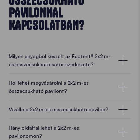
ÖSSZECSUKHATÓ
PAVILONNAL
KAPCSOLATBAN?
Milyen anyagból készült az Ecotent® 2x2 m-
es összecsukható sátor szerkezete?
Hol lehet megvásárolni a 2x2 m-es
összecsukható pavilont?
Helyi ügyféltanácsadók közel Önhöz
Vízálló a 2x2 m-es összecsukható pavilon?
Az Ecotent®
2x2 m-es összecsukható pavilonnal
Ön egy
kiváló minőségű összecsukható sátrat
Hány oldalfal lehet a 2x2 m-es
választ közvetlenül a gyártótól.
És így számos
pavilonomon?