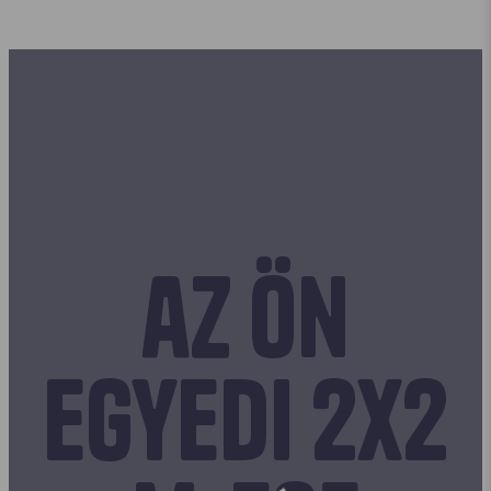
az Ön
egyedi 2x2