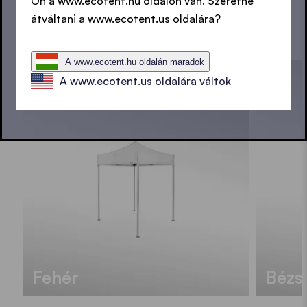
Ön a www.ecotent.hu oldalon van. Szeretne
átváltani a www.ecotent.us oldalára?
AZ ÖSSZES SZÍNT MEGNÉZEM
A www.ecotent.hu oldalán maradok
A www.ecotent.us oldalára váltok
Fehér
Bézs