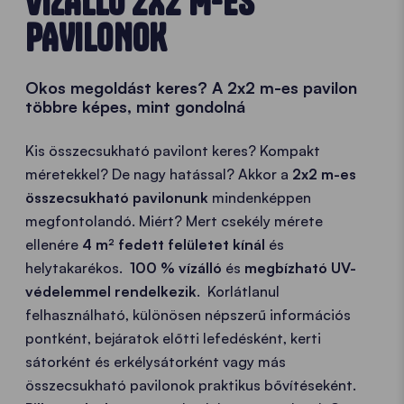
VÍZÁLLÓ 2X2 M-ES
PAVILONOK
Okos megoldást keres? A 2x2 m-es pavilon
többre képes, mint gondolná
Kis összecsukható pavilont keres? Kompakt
méretekkel? De nagy hatással? Akkor a
2x2 m-es
összecsukható pavilonunk
mindenképpen
megfontolandó. Miért? Mert csekély mérete
ellenére
4 m² fedett felületet kínál
és
helytakarékos.
100 % vízálló
és
megbízható UV-
védelemmel rendelkezik
. Korlátlanul
felhasználható, különösen népszerű információs
pontként, bejáratok előtti lefedésként, kerti
sátorként és erkélysátorként vagy más
összecsukható pavilonok praktikus bővítéseként.