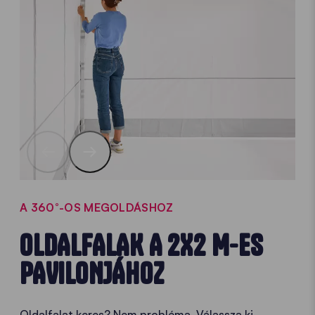
A 360°-OS MEGOLDÁSHOZ
OLDALFALAK A 2X2 M-ES
PAVILONJÁHOZ
Oldalfalat keres? Nem probléma. Válassza ki