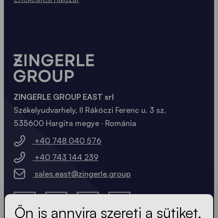
ZINGERLE GROUP EAST srl
Székelyudvarhely, II Rákóczi Ferenc u. 3 sz.
535600 Hargita megye ∙ Románia
+40 748 040 576
+40 743 144 239
sales.east@zingerle.group
Ön is annyira szereti a sütiket,